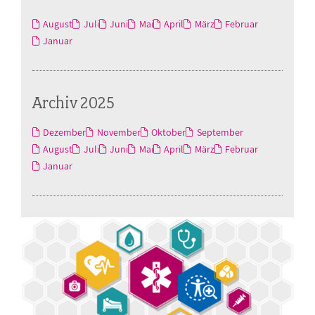
August
Juli
Juni
Mai
April
März
Februar
Januar
Archiv 2025
Dezember
November
Oktober
September
August
Juli
Juni
Mai
April
März
Februar
Januar