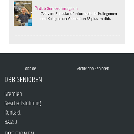
dbb Seniorenmagazin
"Aktiv im Ruhestand" informiert alle Kolleginnen
und Kollegen der Generation 65 plus im dbb.
dbb.de
Archiv dbb Senioren
DBB SENIOREN
Gremien
Geschäftsführung
Kontakt
BAGSO