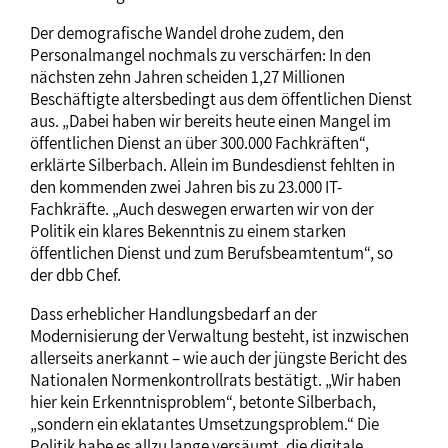
Der demografische Wandel drohe zudem, den
Personalmangel nochmals zu verschärfen: In den
nächsten zehn Jahren scheiden 1,27 Millionen
Beschäftigte altersbedingt aus dem öffentlichen Dienst
aus. „Dabei haben wir bereits heute einen Mangel im
öffentlichen Dienst an über 300.000 Fachkräften“,
erklärte Silberbach. Allein im Bundesdienst fehlten in
den kommenden zwei Jahren bis zu 23.000 IT-
Fachkräfte. „Auch deswegen erwarten wir von der
Politik ein klares Bekenntnis zu einem starken
öffentlichen Dienst und zum Berufsbeamtentum“, so
der dbb Chef.
Dass erheblicher Handlungsbedarf an der
Modernisierung der Verwaltung besteht, ist inzwischen
allerseits anerkannt – wie auch der jüngste Bericht des
Nationalen Normenkontrollrats bestätigt. „Wir haben
hier kein Erkenntnisproblem“, betonte Silberbach,
„sondern ein eklatantes Umsetzungsproblem.“ Die
Politik habe es allzu lange versäumt, die digitale