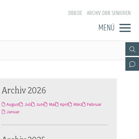
DBB.DE
ARCHIV DBB SENIOREN
MENÜ
Archiv 2026
August
Juli
Juni
Mai
April
März
Februar
Januar