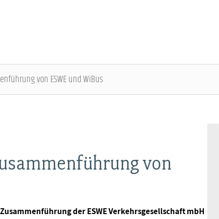
enführung von ESWE und WiBus
DBB SENIOREN - ÜBERBLICK
VERANSTALTUNGEN - ÜBERBLICK
Gremien
Fachtagungen
 Zusammenführung von
Geschäftsführung
Bundesseniorenkongress
Kontakt
ur Zusammenführung der ESWE Verkehrsgesellschaft mbH