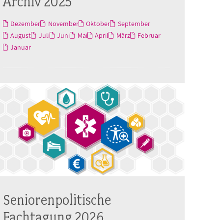
Archiv 2025
Dezember
November
Oktober
September
August
Juli
Juni
Mai
April
März
Februar
Januar
Seniorenpolitische
Fachtagung 2026