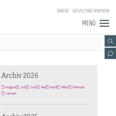
DBB.DE
ARCHIV DBB SENIOREN
MENÜ
Archiv 2026
August
Juli
Juni
Mai
April
März
Februar
Januar