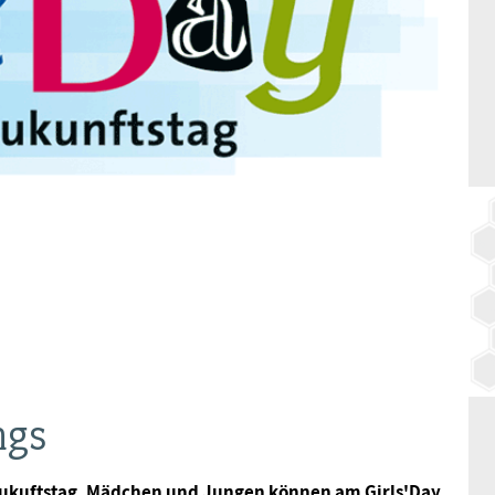
BAGSO
ngs
Zukuftstag. Mädchen und Jungen können am Girls'Day