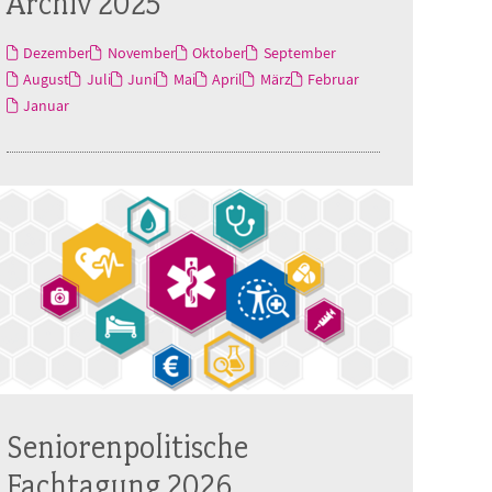
Archiv 2025
Dezember
November
Oktober
September
August
Juli
Juni
Mai
April
März
Februar
Januar
Seniorenpolitische
Fachtagung 2026