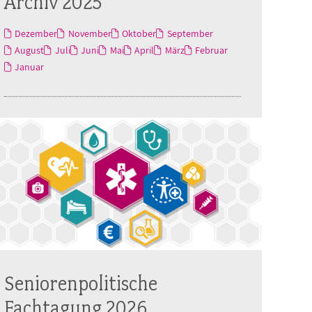
Archiv 2025
Dezember
November
Oktober
September
August
Juli
Juni
Mai
April
März
Februar
Januar
Seniorenpolitische
Fachtagung 2026