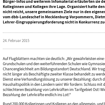
Bürger-Infos und weiterem Infomaterial erläuterten sie d
Kolleginnen und Kollegen ihre Lage. Organisiert hatte den
nicht reicht, unsere gemeinsamen Ziele nur in den eigene
vom dbb-Landeschef in Mecklenburg-Vorpommern, Dietma
Lehrer-Eingruppierungsforderung nicht in Konkurrenz zu
24. Februar 2015
Auf Flugblättern machten sie deutlich: „Wir gewährleisten eine 
Grundschulen und den weiterführenden Schulen wie Gymnasien,
Chancengleichheit am Bildungsstandort Deutschland. Wir trag
nicht länger als Beschäftigte zweiter Klasse behandelt zu werd
Dienst eine Verhandlungslösung zu unserer Bezahlung: durch den
Haushaltspolitik in den Ländern sein! Wir fordern: Schluss mit
schlechteren Bezahlung von Lehrkräften im Tarifgebiet Ost! Wi
Bezahlung der Lehrkräfte endlich ins Lot!“
Rund 200.000 Kolleginnen und Kollegen an den allgemein- und 