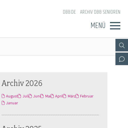
DBB.DE
ARCHIV DBB SENIOREN
MENÜ
Archiv 2026
August
Juli
Juni
Mai
April
März
Februar
Januar