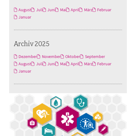
August
Juli
Juni
Mai
April
März
Februar
Januar
Archiv 2025
Dezember
November
Oktober
September
August
Juli
Juni
Mai
April
März
Februar
Januar