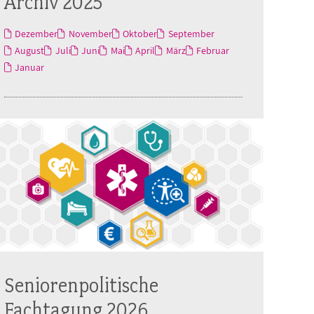
Archiv 2025
Dezember
November
Oktober
September
August
Juli
Juni
Mai
April
März
Februar
Januar
Seniorenpolitische
Fachtagung 2026