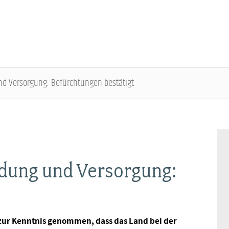
nd Versorgung: Befürchtungen bestätigt
DBB SENIOREN - ÜBERBLICK
VERANSTALTUNGEN - ÜBERBLICK
Gremien
Fachtagungen
ldung und Versorgung:
Geschäftsführung
Bundesseniorenkongress
Kontakt
zur Kenntnis genommen, dass das Land bei der