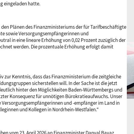
g eingeladen hatte.
t den Plänen des Finanzministeriums der für Tarifbeschäftigte
amte sowie Versorgungsempfängerinnen und
ral in eine lineare Erhöhung von 0,02 Prozent zuzüglich der
echnet werden. Die prozentuale Erhöhung erfolgt damit
v zur Kenntnis, dass das Finanzministerium die zeitgleiche
gsgruppen sicherstellen will. In der Sache ist die jetzt
 deutlich hinter den Möglichkeiten Baden-Württembergs und
letzter Konsequenz für unnötigen Bürokratieaufwuchs. Unser
ie Versorgungsempfängerinnen und -empfänger im Land in
lleginnen und Kollegen in Nordrhein-Westfalen.“
iben vom 23. April 2026 an Finanzminister Danyal Bayaz