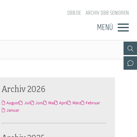
DBB.DE
ARCHIV DBB SENIOREN
MENÜ
Archiv 2026
August
Juli
Juni
Mai
April
März
Februar
Januar