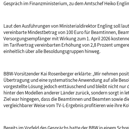
Gespräch im Finanzministerium, zu dem Amtschef Heiko Englin
Laut den Ausführungen von Ministerialdirektor Engling soll lau
vereinbarte Mindestbetrag von 100 Euro für Beamtinnen, Be
Versorgungsempfänger mit Wirkung zum 1. April 2026 kostenneut
im Tarifvertrag vereinbarten Erhöhung von 2,8 Prozent umger
einheitlich über alle Besoldungsgruppen hinweg.
BBW-Vorsitzender Kai Rosenberger erklärte: „Wir nehmen positi
Übertragung und eine systematische Anwendung auf alle Besoldun
vorgestellte Lösung jedoch enttäuschend und bleibt nicht nur
hinter den Modellen anderer Länder zurück, sondern sorgt in 
Ziel war hingegen, dass die Beamtinnen und Beamten sowie d
vergleichbarer Weise vom TV-L-Ergebnis profitieren wie ihre Ko
Bereits im Vorfeld des Gesprächs hatte der BBW in einem Schre