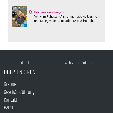
dbb Seniorenmagazin
"Aktiv im Ruhestand" informiert alle Kolleginnen
und Kollegen der Generation 65 plus im dbb.
dbb.de
Archiv dbb Senioren
DBB SENIOREN
Gremien
Geschäftsführung
Kontakt
BAGSO