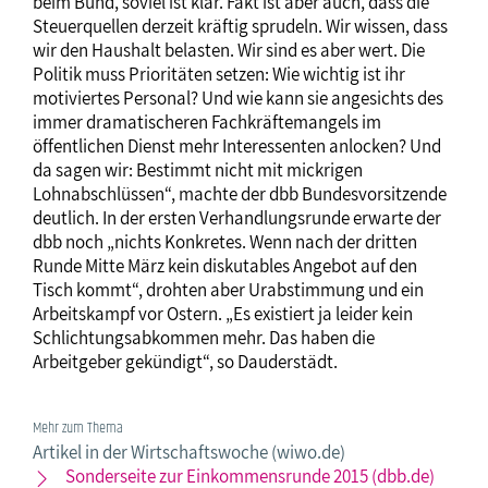
beim Bund, soviel ist klar. Fakt ist aber auch, dass die
Steuerquellen derzeit kräftig sprudeln. Wir wissen, dass
wir den Haushalt belasten. Wir sind es aber wert. Die
Politik muss Prioritäten setzen: Wie wichtig ist ihr
motiviertes Personal? Und wie kann sie angesichts des
immer dramatischeren Fachkräftemangels im
öffentlichen Dienst mehr Interessenten anlocken? Und
da sagen wir: Bestimmt nicht mit mickrigen
Lohnabschlüssen“, machte der dbb Bundesvorsitzende
deutlich. In der ersten Verhandlungsrunde erwarte der
dbb noch „nichts Konkretes. Wenn nach der dritten
Runde Mitte März kein diskutables Angebot auf den
Tisch kommt“, drohten aber Urabstimmung und ein
Arbeitskampf vor Ostern. „Es existiert ja leider kein
Schlichtungsabkommen mehr. Das haben die
Arbeitgeber gekündigt“, so Dauderstädt.
Mehr zum Thema
Artikel in der Wirtschaftswoche (wiwo.de)
Sonderseite zur Einkommensrunde 2015 (dbb.de)