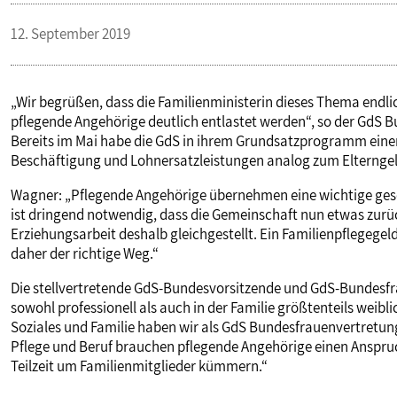
12. September 2019
„Wir begrüßen, dass die Familienministerin dieses Thema endlich
pflegende Angehörige deutlich entlastet werden“, so der GdS
Bereits im Mai habe die GdS in ihrem Grundsatzprogramm einen
Beschäftigung und Lohnersatzleistungen analog zum Elterngeld
Wagner: „Pflegende Angehörige übernehmen eine wichtige gesel
ist dringend notwendig, dass die Gemeinschaft nun etwas zurü
Erziehungsarbeit deshalb gleichgestellt. Ein Familienpflegegel
daher der richtige Weg.“
Die stellvertretende GdS-Bundesvorsitzende und GdS-Bundesfra
sowohl professionell als auch in der Familie größtenteils weibl
Soziales und Familie haben wir als GdS Bundesfrauenvertretung
Pflege und Beruf brauchen pflegende Angehörige einen Anspruch
Teilzeit um Familienmitglieder kümmern.“