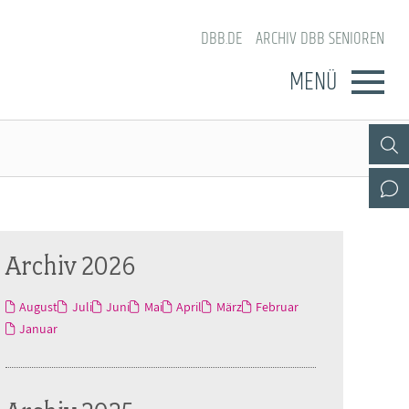
DBB.DE
ARCHIV DBB SENIOREN
MENÜ
Archiv 2026
August
Juli
Juni
Mai
April
März
Februar
Januar