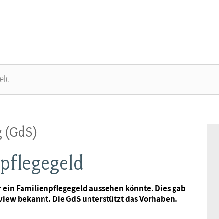
eld
DBB SENIOREN - ÜBERBLICK
VERANSTALTUNGEN - ÜBERBLICK
g (GdS)
Gremien
Fachtagungen
npflegegeld
Geschäftsführung
Bundesseniorenkongress
 ein Familienpflegegeld aussehen könnte. Dies gab
view bekannt. Die GdS unterstützt das Vorhaben.
Kontakt