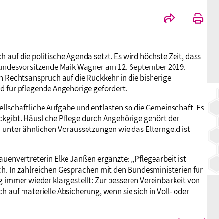
BAGSO
 auf die politische Agenda setzt. Es wird höchste Zeit, dass
 Bundesvorsitzende Maik Wagner am 12. September 2019.
 Rechtsanspruch auf die Rückkehr in die bisherige
 für pflegende Angehörige gefordert.
lschaftliche Aufgabe und entlasten so die Gemeinschaft. Es
ckgibt. Häusliche Pflege durch Angehörige gehört der
d unter ähnlichen Voraussetzungen wie das Elterngeld ist
uenvertreterin Elke Janßen ergänzte: „Pflegearbeit ist
ich. In zahlreichen Gesprächen mit den Bundesministerien für
 immer wieder klargestellt: Zur besseren Vereinbarkeit von
 auf materielle Absicherung, wenn sie sich in Voll- oder