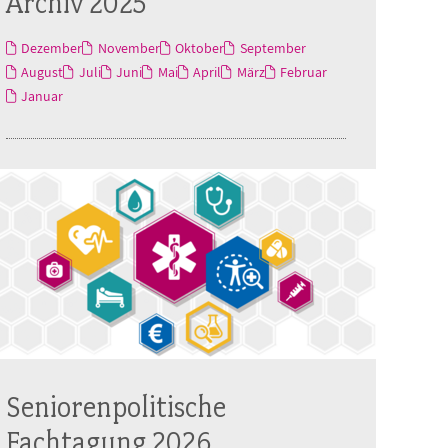
Archiv 2025
Dezember
November
Oktober
September
August
Juli
Juni
Mai
April
März
Februar
Januar
Seniorenpolitische
Fachtagung 2026