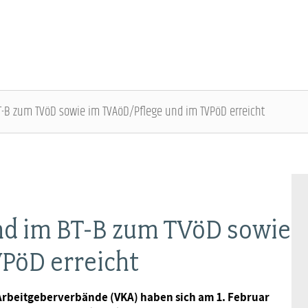
-B zum TVöD sowie im TVAöD/Pflege und im TVPöD erreicht
DBB SENIOREN - ÜBERBLICK
VERANSTALTUNGEN - ÜBERBLICK
Gremien
Fachtagungen
nd im BT-B zum TVöD sowie
Geschäftsführung
Bundesseniorenkongress
PöD erreicht
Kontakt
Arbeitgeberverbände (VKA) haben sich am 1. Februar