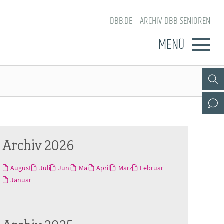
DBB.DE
ARCHIV DBB SENIOREN
MENÜ
Archiv 2026
August
Juli
Juni
Mai
April
März
Februar
Januar