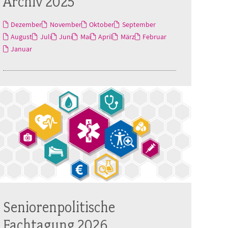
Archiv 2025
Dezember
November
Oktober
September
August
Juli
Juni
Mai
April
März
Februar
Januar
Seniorenpolitische
Fachtagung 2026