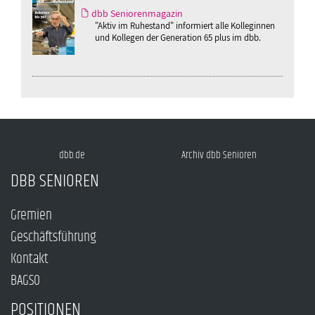
dbb Seniorenmagazin
"Aktiv im Ruhestand" informiert alle Kolleginnen
und Kollegen der Generation 65 plus im dbb.
dbb.de
Archiv dbb Senioren
DBB SENIOREN
Gremien
Geschäftsführung
Kontakt
BAGSO
POSITIONEN