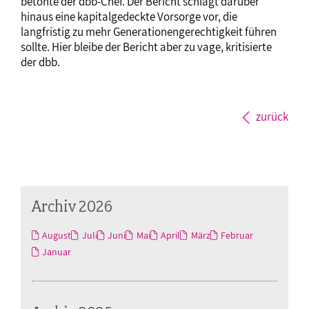
betonte der dbb-Chef. Der Bericht schlägt darüber
hinaus eine kapitalgedeckte Vorsorge vor, die
langfristig zu mehr Generationengerechtigkeit führen
sollte. Hier bleibe der Bericht aber zu vage, kritisierte
der dbb.
zurück
Archiv 2026
August
Juli
Juni
Mai
April
März
Februar
Januar