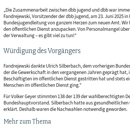
„Die Zusammenarbeit zwischen dbb jugend und dbb war immer g
Fandrejewski, Vorsitzender der dbb jugend, am 23. Juni 2025 in 
Bundesjugendleitung von ganzem Herzen zum neuen Amt. Wir f
den öffentlichen Dienst anzupacken. Von Personalmangel über di
der Verwaltung – es gibt viel zu tun!“
Würdigung des Vorgängers
Fandrejewski dankte Ulrich Silberbach, dem vorherigen Bundesv
der die Gewerkschaft in den vergangenen Jahren geprägt hat, 
Beschäftigten im öffentlichen Dienst gestritten hat und stets 
Menschen im öffentlichen Dienst ging.“
Für Volker Geyer stimmten 138 der 139 der wahlberechtigten De
Bundeshauptvorstand. Silberbach hatte aus gesundheitlichen G
erklärt. Deshalb waren die Nachwahlen notwendig geworden.
Mehr zum Thema