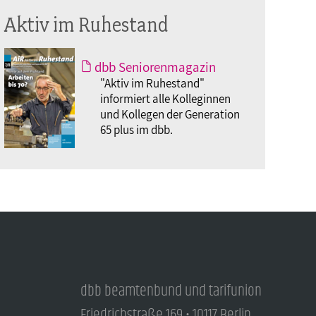
Aktiv im Ruhestand
dbb Seniorenmagazin
"Aktiv im Ruhestand"
informiert alle Kolleginnen
und Kollegen der Generation
65 plus im dbb.
dbb beamtenbund und tarifunion
Friedrichstraße 169 • 10117 Berlin