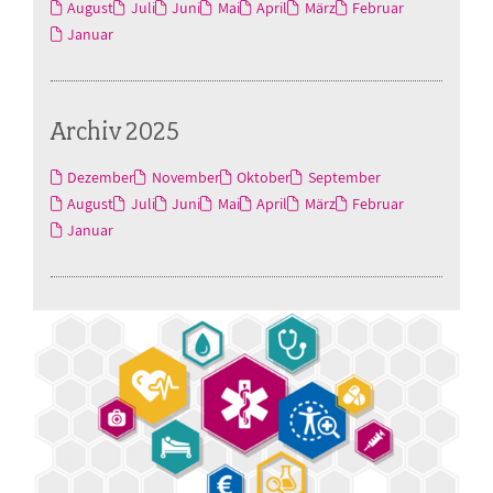
August
Juli
Juni
Mai
April
März
Februar
Januar
Archiv 2025
Dezember
November
Oktober
September
August
Juli
Juni
Mai
April
März
Februar
Januar