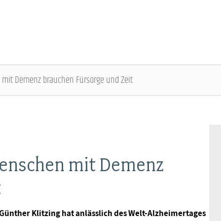
 mit Demenz brauchen Fürsorge und Zeit
DBB SENIOREN - ÜBERBLICK
VERANSTALTUNGEN - ÜBERBLICK
Gremien
Fachtagungen
Menschen mit Demenz
Geschäftsführung
Bundesseniorenkongress
t
Kontakt
ünther Klitzing hat anlässlich des Welt-Alzheimertages