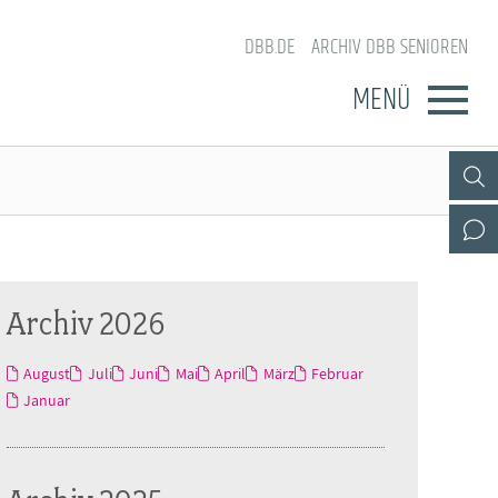
DBB.DE
ARCHIV DBB SENIOREN
MENÜ
Archiv 2026
August
Juli
Juni
Mai
April
März
Februar
Januar