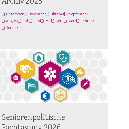
Archiv 2025
Dezember
November
Oktober
September
August
Juli
Juni
Mai
April
März
Februar
Januar
Seniorenpolitische
Fachtagung 2026