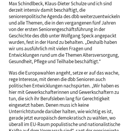
Max Schindlbeck, Klaus-Dieter Schulze und ich sind
derzeit intensiv damit beschäftigt, die
seniorenpolitische Agenda des dbb weiterzuentwickeln
und alle Themen, die in den vergangenen fünf Jahren
von der ersten Seniorengeschäftsführung in der
Geschichte des dbb unter Wolfgang Speck angepackt
wurden, fest in der Hand zu behalten. „Deshalb haben
wir uns ausführlich mit vielen Fragen und
Entwicklungen rund um die Themen Altersversorgung,
Gesundheit, Pflege und Teilhabe beschäftigt.“
Was die Europawahlen angeht, setze er auf das wache,
rege Interesse, mit denen die dbb Senioren auch
politischen Entwicklungen nachspürten. „Wir haben es
hier mit Gewerkschafterinnen und Gewerkschaftern zu
tun, die sich ihr Berufsleben lang für Gerechtigkeit
eingesetzt haben. Denen muss ich keine
Unterrichtstunde darüber halten, wie wichtig es ist,
gerade jetzt europäisch demokratisch zu wählen, wo
überall im EU-Raum populistische und nationalistische
Kräfte auf dem Vormarsch sind“, sagt der pensionierte