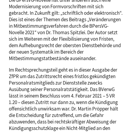
Die BPersVG-Novelle hat unter anderem auch eine
Modernisierung von Formvorschriften mit sich
gebracht. In Zukunft gilt: „schriftlich oder elektronisch“.
Dies ist eines der Themen des Beitrags „Veränderungen
in Mitbestimmungsverfahren durch die BPersVG-
Novelle 2021“ von Dr. Thomas Spitzlei. Der Autor setzt
sich im Weiteren mit der Flexibilisierung von Fristen,
dem Aufhebungsrecht der obersten Dienstbehörde und
der neuen Systematik im Bereich der
Mitbestimmungstatbestände auseinander.
Im Rechtsprechungsteil geht es in dieser Ausgabe der
ZfPR um das Zutrittsrecht eines fristlos gekündigten
Personalratsmitglieds zur Dienststelle zwecks
Ausübung seiner Personalratstätigkeit. Das BVerwG
lässt in seinem Beschluss vom 4. Februar 2021 – 5 VR
1.20 – diesen Zutritt nur dann zu, wenn die Kündigung
offensichtlich unwirksam war. Dr. Martin Pröpper hält
die Entscheidung für zutreffend, um die Gefahr
abzuwenden, dass bei rechtskräftiger Abweisung der
Kündigungsschutzklage ein Nicht-Mitglied an den