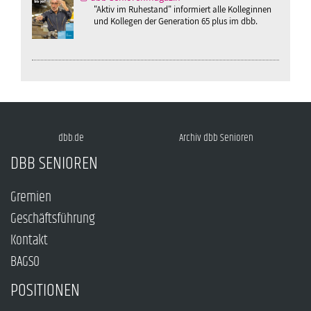
"Aktiv im Ruhestand" informiert alle Kolleginnen
und Kollegen der Generation 65 plus im dbb.
dbb.de
Archiv dbb Senioren
DBB SENIOREN
Gremien
Geschäftsführung
Kontakt
BAGSO
POSITIONEN