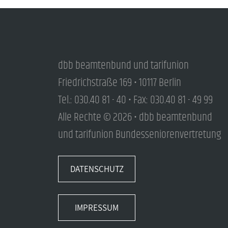
dbb beamtenbund und tarifunion
Friedrichstraße 169 • 10117 Berlin
Tel.: 030.40 81 - 40 • Fax: 030.40 81 - 49 99
Alle Rechte © 2026 • dbb beamtenbund
und tarifunion Bundesseniorenvertretung
DATENSCHUTZ
IMPRESSUM