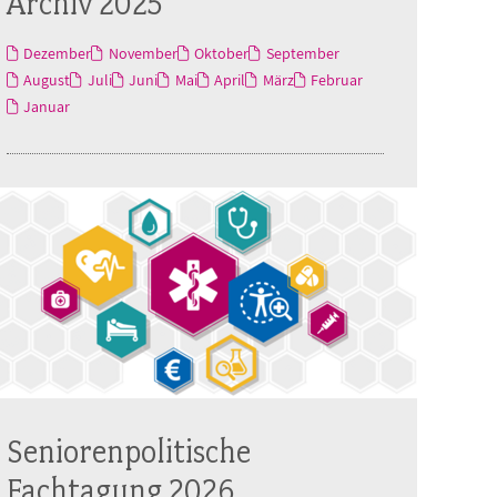
Archiv 2025
Dezember
November
Oktober
September
August
Juli
Juni
Mai
April
März
Februar
Januar
Seniorenpolitische
Fachtagung 2026