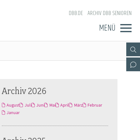
DBB.DE
ARCHIV DBB SENIOREN
MENÜ
Archiv 2026
August
Juli
Juni
Mai
April
März
Februar
Januar