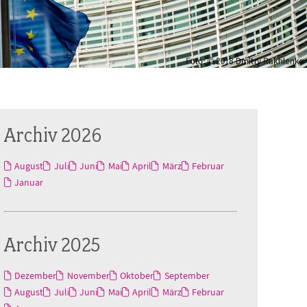
Archiv 2026
August
Juli
Juni
Mai
April
März
Februar
Januar
Archiv 2025
Dezember
November
Oktober
September
August
Juli
Juni
Mai
April
März
Februar