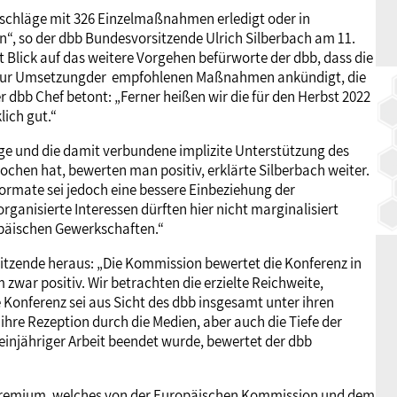
orschläge mit 326 Einzelmaßnahmen erledigt oder in
, so der dbb Bundesvorsitzende Ulrich Silberbach am 11.
 Blick auf das weitere Vorgehen befürworte der dbb, dass die
 zur Umsetzungder empfohlenen Maßnahmen ankündigt, die
dbb Chef betont: „Ferner heißen wir die für den Herbst 2022
ich gut.“
äge und die damit verbundene implizite Unterstützung des
chen hat, bewerten man positiv, erklärte Silberbach weiter.
ormate sei jedoch eine bessere Einbeziehung der
rganisierte Interessen dürften hier nicht marginalisiert
opäischen Gewerkschaften.“
rsitzende heraus: „Die Kommission bewertet die Konferenz in
zwar positiv. Wir betrachten die erzielte Reichweite,
 Konferenz sei aus Sicht des dbb insgesamt unter ihren
 ihre Rezeption durch die Medien, aber auch die Tiefe der
 einjähriger Arbeit beendet wurde, bewertet der dbb
s Gremium, welches von der Europäischen Kommission und dem