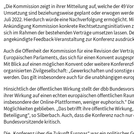
„Die Kommission zeigt in ihrer Mitteilung auf, welche der 49 V
Umsetzung sind beziehungsweise geplant oder erwogen werden“
Juli 2022. Hierdurch würde eine Nachverfolgung ermöglicht. Mit
Ankündigung Kommission konkrete Rechtsetzungsinitiativen
sich im Rahmen der bestehenden Verträge umsetzen lassen. Der 
angekündigte Feedback-Veranstaltung zur Konferenz ausdrückl
Auch die Offenheit der Kommission für eine Revision der Vertr
Europäischen Parlaments, das sich für einen Konvent ausgespro
Mit Blick auf einen möglichen Konvent oder weitere Konferenzf
organisierten Zivilgesellschaft: „Gewerkschaften und sonstige o
werden. Das gilt insbesondere auch für die unabhängigen eur
Hinsichtlich der öffentlichen Wirkung stellt der dbb Bundesvo
ihrer Wirkung auf einen echten europäischen öffentlichen Raum 
insbesondere der Online-Plattformen, weniger euphorisch.“ Die
Möglichkeiten geblieben. „Das betrifft ihre öffentliche Wirkung,
Beteiligung“, so Silberbach. Auch, dass die Konferenz nach nur
Bundesvorsitzende kritisch.
Die „Konferenz über die Zukunft Europas“ war ein politische