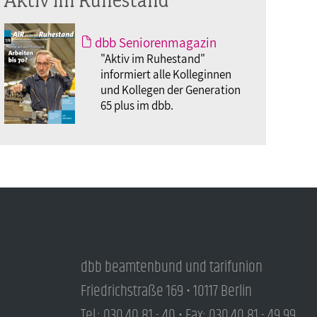
dbb Seniorenmagazin
"Aktiv im Ruhestand"
informiert alle Kolleginnen
und Kollegen der Generation
65 plus im dbb.
dbb beamtenbund und tarifunion
Friedrichstraße 169 • 10117 Berlin
Tel.: 030.40 81 - 40 • Fax: 030.40 81 - 49 99