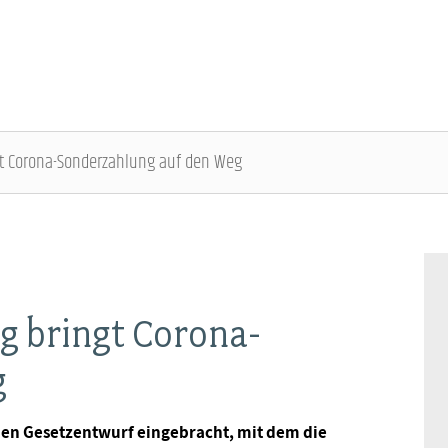
gt Corona-Sonderzahlung auf den Weg
DBB SENIOREN - ÜBERBLICK
VERANSTALTUNGEN - ÜBERBLICK
Gremien
Fachtagungen
g bringt Corona-
Geschäftsführung
Bundesseniorenkongress
g
Kontakt
nen Gesetzentwurf eingebracht, mit dem die