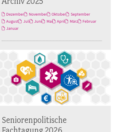
Archiv 2025
Dezember
November
Oktober
September
August
Juli
Juni
Mai
April
März
Februar
Januar
Seniorenpolitische
Fachtagung 2026