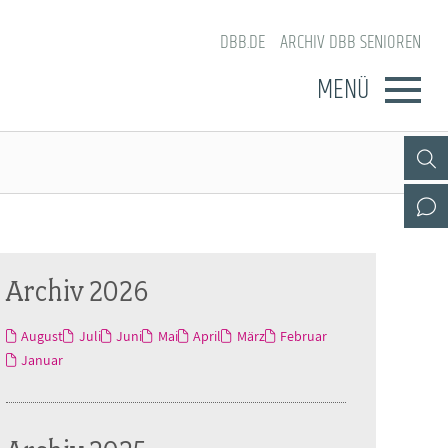
DBB.DE
ARCHIV DBB SENIOREN
MENÜ
Archiv 2026
August
Juli
Juni
Mai
April
März
Februar
Januar