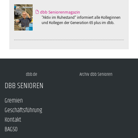
dbb Seniorenmagazin
"Aktiv im Ruhestand" informiert alle Kolleginnen
und Kollegen der Generation 65 plus im dbb.
dbb.de
Archiv dbb Senioren
DBB SENIOREN
Gremien
Geschäftsführung
Kontakt
BAGSO