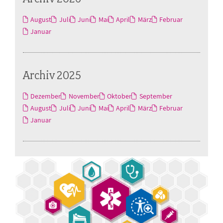
August
Juli
Juni
Mai
April
März
Februar
Januar
Archiv 2025
Dezember
November
Oktober
September
August
Juli
Juni
Mai
April
März
Februar
Januar