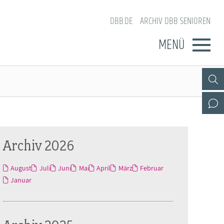
DBB.DE
ARCHIV DBB SENIOREN
MENÜ
Archiv 2026
August
Juli
Juni
Mai
April
März
Februar
Januar