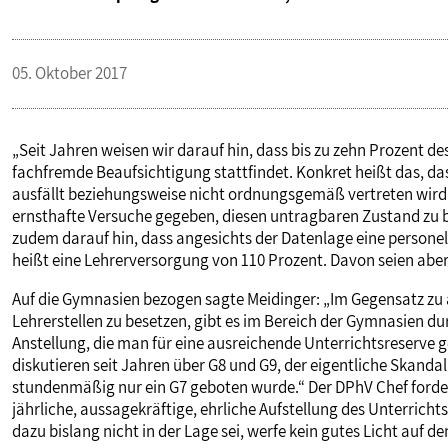
05. Oktober 2017
„Seit Jahren weisen wir darauf hin, dass bis zu zehn Prozent 
fachfremde Beaufsichtigung stattfindet. Konkret heißt das, d
ausfällt beziehungsweise nicht ordnungsgemäß vertreten wird.
ernsthafte Versuche gegeben, diesen untragbaren Zustand zu be
zudem darauf hin, dass angesichts der Datenlage eine personel
heißt eine Lehrerversorgung von 110 Prozent. Davon seien aber
Auf die Gymnasien bezogen sagte Meidinger: „Im Gegensatz zu a
Lehrerstellen zu besetzen, gibt es im Bereich der Gymnasien dur
Anstellung, die man für eine ausreichende Unterrichtsreserve 
diskutieren seit Jahren über G8 und G9, der eigentliche Skandal
stundenmäßig nur ein G7 geboten wurde.“ Der DPhV Chef forder
jährliche, aussagekräftige, ehrliche Aufstellung des Unterrich
dazu bislang nicht in der Lage sei, werfe kein gutes Licht auf 