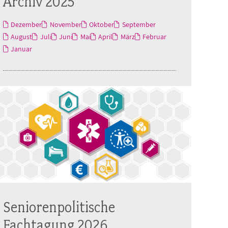
Archiv 2025
Dezember
November
Oktober
September
August
Juli
Juni
Mai
April
März
Februar
Januar
Seniorenpolitische
Fachtagung 2026