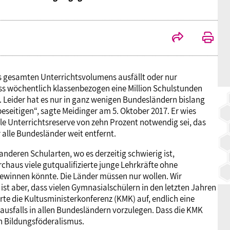
BAGSO
des gesamten Unterrichtsvolumens ausfällt oder nur
ass wöchentlich klassenbezogen eine Million Schulstunden
 Leider hat es nur in ganz wenigen Bundesländern bislang
seitigen“, sagte Meidinger am 5. Oktober 2017. Er wies
le Unterrichtsreserve von zehn Prozent notwendig sei, das
 alle Bundesländer weit entfernt.
nderen Schularten, wo es derzeitig schwierig ist,
chaus viele gutqualifizierte junge Lehrkräfte ohne
gewinnen könnte. Die Länder müssen nur wollen. Wir
 ist aber, dass vielen Gymnasialschülern in den letzten Jahren
te die Kultusministerkonferenz (KMK) auf, endlich eine
tsausfalls in allen Bundesländern vorzulegen. Dass die KMK
den Bildungsföderalismus.