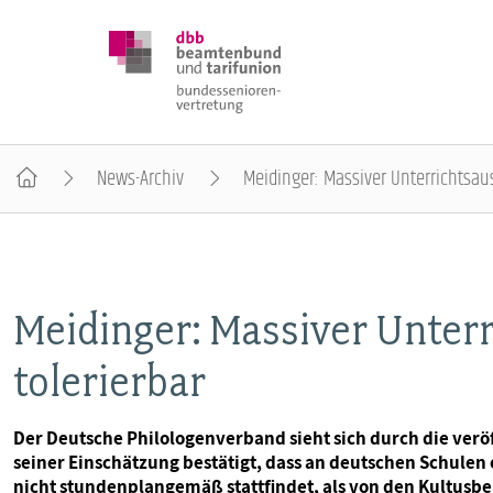
News-Archiv
Meidinger: Massiver Unterrichtsausf
DBB SENIOREN
POSITIONEN
Meidinger: Massiver Unterr
tolerierbar
VERANSTALTUNGEN
Der Deutsche Philologenverband sieht sich durch die verö
PUBLIKATIONEN
seiner Einschätzung bestätigt, dass an deutschen Schulen
nicht stundenplangemäß stattfindet, als von den Kultusb