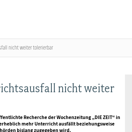
all nicht weiter tolerierbar
DBB SENIOREN - ÜBERBLICK
VERANSTALTUNGEN - ÜBERBLICK
Gremien
Fachtagungen
ichtsausfall nicht weiter
Geschäftsführung
Bundesseniorenkongress
ffentlichte Recherche der Wochenzeitung „DIE ZEIT“ in
Kontakt
 erheblich mehr Unterricht ausfällt beziehungsweise
ehörden bislang zugegeben wird.