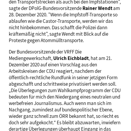
den Transportstrecken als auch bei den Impfstationen",
sagte der DPolG-Bundesvorsitzende
Rainer Wendt
am
28. Dezember 2020. "Wenn die Impfstoff-Transporte so
ablaufen wie die Castor-Transporte, werden wir das
nicht hinbekommen. Das schafft die Polizei dann
kräftemäßig nicht", sagte Wendt mit Blick auf die
Proteste gegen Atommülltransporte.
Der Bundesvorsitzende der VRFF Die
Mediengewerkschaft,
Ulrich Eichbladt
, hat am 21.
Dezember 2020 auf einen Vorschlag aus den
Arbeitskreisen der CDU reagiert, nachdem der
öffentlich-rechtliche Rundfunk in seiner jetzigen Form
abgeschafft und schrittweise privatisiert werden soll.
„Die Überlegungen zum Wahlkampfprogramm der CDU
bedeuten für mich den Niedergang eines neutralen und
werbefreien Journalismus. Auch wenn man sich im
Nachgang, zumindest auf bundespolitischer Ebene,
wieder ganz schnell zum ÖRR bekannt hat, so riecht es
doch sehr aufgekocht.“ Es bleibt abzuwarten, inwiefern
derartige Überlegungen überhaupt Eingang in das