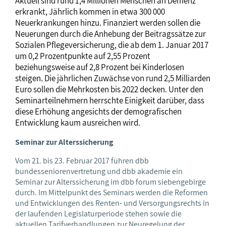
Aktuell sind rund 1,4 Millionen Menschen an Demenz
erkrankt, Jährlich kommen in etwa 300 000
Neuerkrankungen hinzu. Finanziert werden sollen die
Neuerungen durch die Anhebung der Beitragssätze zur
Sozialen Pflegeversicherung, die ab dem 1. Januar 2017
um 0,2 Prozentpunkte auf 2,55 Prozent
beziehungsweise auf 2,8 Prozent bei Kinderlosen
steigen. Die jährlichen Zuwächse von rund 2,5 Milliarden
Euro sollen die Mehrkosten bis 2022 decken. Unter den
Seminarteilnehmern herrschte Einigkeit darüber, dass
diese Erhöhung angesichts der demografischen
Entwicklung kaum ausreichen wird.
Seminar zur Alterssicherung
Vom 21. bis 23. Februar 2017 führen dbb
bundesseniorenvertretung und dbb akademie ein
Seminar zur Alterssicherung im dbb forum siebengebirge
durch. Im Mittelpunkt des Seminars werden die Reformen
und Entwicklungen des Renten- und Versorgungsrechts in
der laufenden Legislaturperiode stehen sowie die
aktuellen Tarifverhandlungen zur Neuregelung der