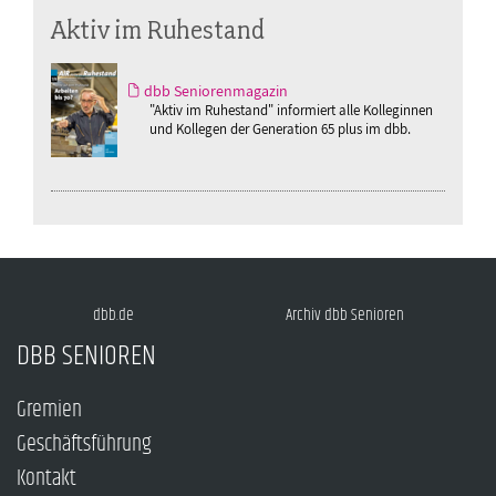
Aktiv im Ruhestand
dbb Seniorenmagazin
"Aktiv im Ruhestand" informiert alle Kolleginnen
und Kollegen der Generation 65 plus im dbb.
dbb.de
Archiv dbb Senioren
DBB SENIOREN
Gremien
Geschäftsführung
Kontakt