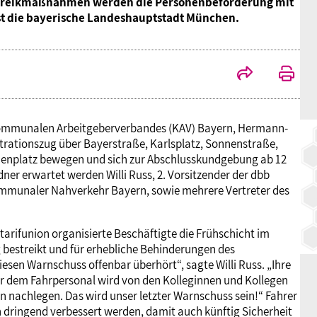
e Streikmaßnahmen werden die Personenbeförderung mit
st die bayerische Landeshauptstadt München.
BAGSO
s Kommunalen Arbeitgeberverbandes (KAV) Bayern, Hermann-
trationszug über Bayerstraße, Karlsplatz, Sonnenstraße,
ienplatz bewegen und sich zur Abschlusskundgebung ab 12
er erwartet werden Willi Russ, 2. Vorsitzender der dbb
Kommunaler Nahverkehr Bayern, sowie mehrere Vertreter des
arifunion organisierte Beschäftigte die Frühschicht im
estreikt und für erhebliche Behinderungen des
sen Warnschuss offenbar überhört“, sagte Willi Russ. „Ihre
 dem Fahrpersonal wird von den Kolleginnen und Kollegen
achlegen. Das wird unser letzter Warnschuss sein!“ Fahrer
 dringend verbessert werden, damit auch künftig Sicherheit