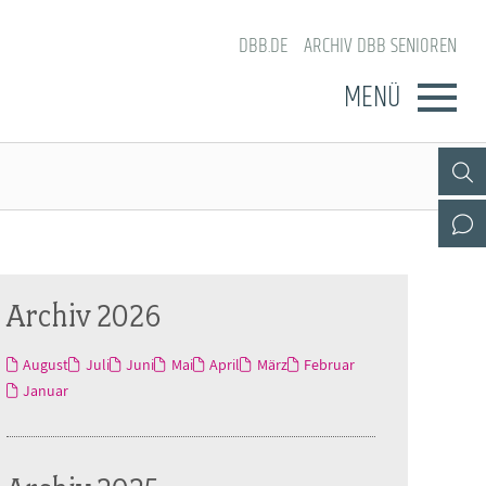
DBB.DE
ARCHIV DBB SENIOREN
MENÜ
Archiv 2026
August
Juli
Juni
Mai
April
März
Februar
Januar