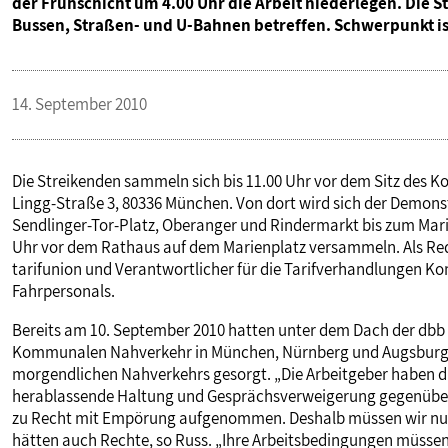
der Frühschicht um 4.00 Uhr die Arbeit niederlegen. Di
Bussen, Straßen- und U-Bahnen betreffen. Schwerpunkt i
14. September 2010
Die Streikenden sammeln sich bis 11.00 Uhr vor dem Sitz de
Lingg-Straße 3, 80336 München. Von dort wird sich der Demons
Sendlinger-Tor-Platz, Oberanger und Rindermarkt bis zum Mar
Uhr vor dem Rathaus auf dem Marienplatz versammeln. Als Redn
tarifunion und Verantwortlicher für die Tarifverhandlungen 
Fahrpersonals.
Bereits am 10. September 2010 hatten unter dem Dach der dbb t
Kommunalen Nahverkehr in München, Nürnberg und Augsburg b
morgendlichen Nahverkehrs gesorgt. „Die Arbeitgeber haben die
herablassende Haltung und Gesprächsverweigerung gegenüber
zu Recht mit Empörung aufgenommen. Deshalb müssen wir nun n
hätten auch Rechte, so Russ. „Ihre Arbeitsbedingungen müssen