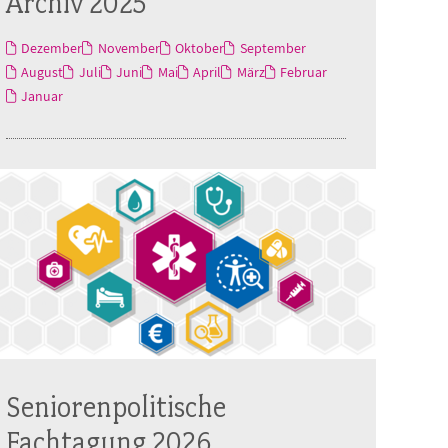
Archiv 2025
Dezember
November
Oktober
September
August
Juli
Juni
Mai
April
März
Februar
Januar
Seniorenpolitische
Fachtagung 2026