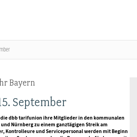
ember
DBB SENIOREN - ÜBERBLICK
VERANSTALTUNGEN - ÜBERBLICK
hr Bayern
Gremien
Fachtagungen
 15. September
Geschäftsführung
Bundesseniorenkongress
die dbb tarifunion ihre Mitglieder in den kommunalen
und Nürnberg zu einem ganztägigen Streik am
Kontakt
r, Kontrolleure und Servicepersonal werden mit Beginn